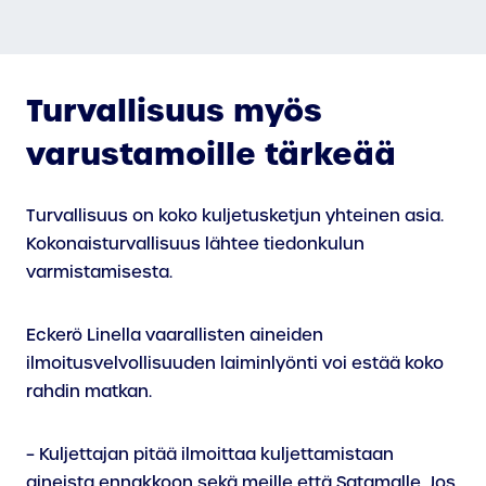
Turvallisuus myös
varustamoille tärkeää
Turvallisuus on koko kuljetusketjun yhteinen asia.
Kokonaisturvallisuus lähtee tiedonkulun
varmistamisesta.
Eckerö Linella vaarallisten aineiden
ilmoitusvelvollisuuden laiminlyönti voi estää koko
rahdin matkan.
– Kuljettajan pitää ilmoittaa kuljettamistaan
aineista ennakkoon sekä meille että Satamalle. Jos