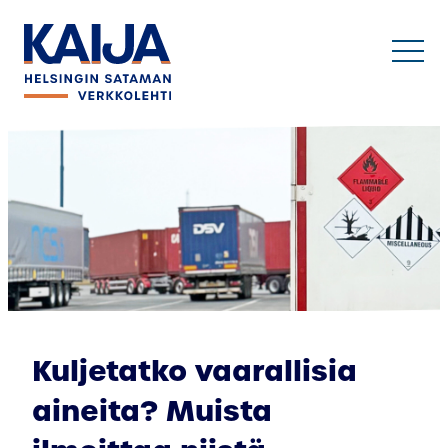
Siirry
sisältöön
Kuljetatko vaarallisia
aineita? Muista