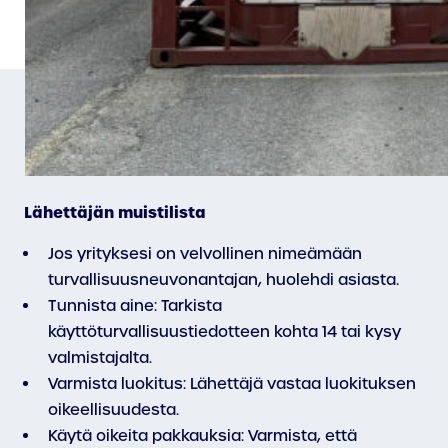
Lähettäjän muistilista
Jos yrityksesi on velvollinen nimeämään
turvallisuusneuvonantajan, huolehdi asiasta.
Tunnista aine: Tarkista
käyttöturvallisuustiedotteen kohta 14 tai kysy
valmistajalta.
Varmista luokitus: Lähettäjä vastaa luokituksen
oikeellisuudesta.
Käytä oikeita pakkauksia: Varmista, että