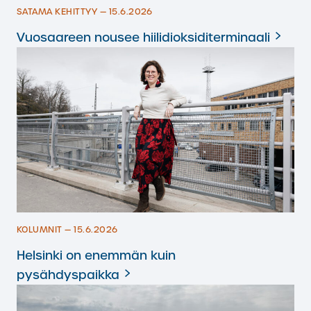
SATAMA KEHITTYY — 15.6.2026
Vuosaareen nousee hiilidioksiditerminaali
KOLUMNIT — 15.6.2026
Helsinki on enemmän kuin
pysähdyspaikka