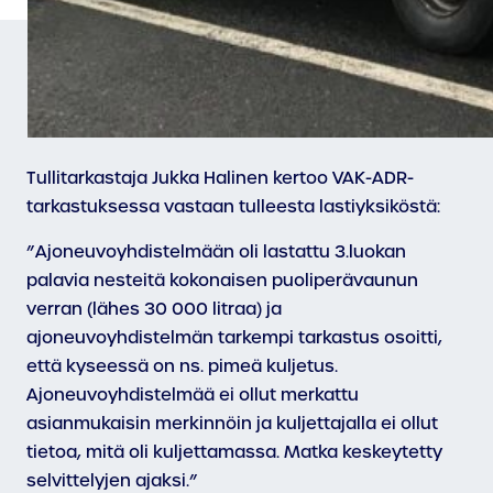
Tullitarkastaja Jukka Halinen kertoo VAK-ADR-
tarkastuksessa vastaan tulleesta lastiyksiköstä:
”Ajoneuvoyhdistelmään oli lastattu 3.luokan
palavia nesteitä kokonaisen puoliperävaunun
verran (lähes 30 000 litraa) ja
ajoneuvoyhdistelmän tarkempi tarkastus osoitti,
että kyseessä on ns. pimeä kuljetus.
Ajoneuvoyhdistelmää ei ollut merkattu
asianmukaisin merkinnöin ja kuljettajalla ei ollut
tietoa, mitä oli kuljettamassa. Matka keskeytetty
selvittelyjen ajaksi.”