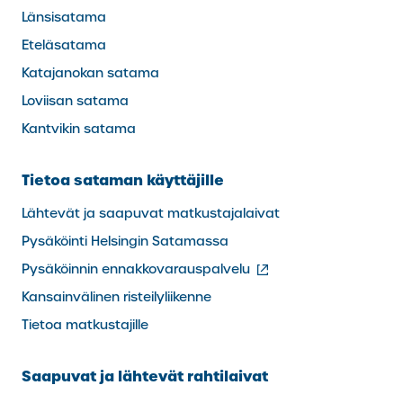
Länsisatama
Eteläsatama
Katajanokan satama
Loviisan satama
Kantvikin satama
Tietoa sataman käyttäjille
Lähtevät ja saapuvat matkustajalaivat
Pysäköinti Helsingin Satamassa
(ulkoinen
Pysäköinnin ennakkovarauspalvelu
linkki)
Kansainvälinen risteilyliikenne
Tietoa matkustajille
Saapuvat ja lähtevät rahtilaivat