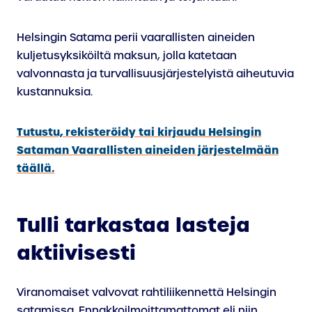
Helsingin Satama perii vaarallisten aineiden
kuljetusyksiköiltä maksun, jolla katetaan
valvonnasta ja turvallisuusjärjestelyistä aiheutuvia
kustannuksia.
Tutustu, rekisteröidy tai kirjaudu Helsingin
Sataman Vaarallisten aineiden järjestelmään
täällä.
Tulli tarkastaa lasteja
aktiivisesti
Viranomaiset valvovat rahtiliikennettä Helsingin
satamissa. Ennakkoilmoittamattomat eli niin