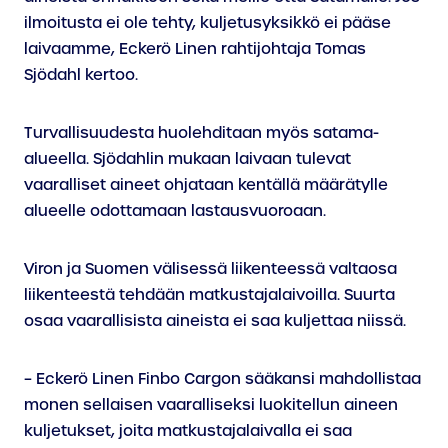
ilmoitusta ei ole tehty, kuljetusyksikkö ei pääse
laivaamme, Eckerö Linen rahtijohtaja Tomas
Sjödahl kertoo.
Turvallisuudesta huolehditaan myös satama-
alueella. Sjödahlin mukaan laivaan tulevat
vaaralliset aineet ohjataan kentällä määrätylle
alueelle odottamaan lastausvuoroaan.
Viron ja Suomen välisessä liikenteessä valtaosa
liikenteestä tehdään matkustajalaivoilla. Suurta
osaa vaarallisista aineista ei saa kuljettaa niissä.
– Eckerö Linen Finbo Cargon sääkansi mahdollistaa
monen sellaisen vaaralliseksi luokitellun aineen
kuljetukset, joita matkustajalaivalla ei saa