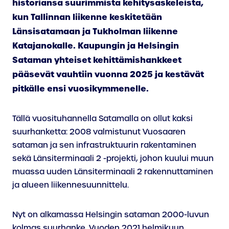
historiansa suurimmista kehitysaskeleista,
kun Tallinnan liikenne keskitetään
Länsisatamaan ja Tukholman liikenne
Katajanokalle. Kaupungin ja Helsingin
Sataman yhteiset kehittämishankkeet
pääsevät vauhtiin vuonna 2025 ja kestävät
pitkälle ensi vuosikymmenelle.
Tällä vuosituhannella Satamalla on ollut kaksi
suurhanketta: 2008 valmistunut Vuosaaren
sataman ja sen infrastruktuurin rakentaminen
sekä Länsiterminaali 2 -projekti, johon kuului muun
muassa uuden Länsiterminaali 2 rakennuttaminen
ja alueen liikennesuunnittelu.
Nyt on alkamassa Helsingin sataman 2000-luvun
kolmas suurhanke. Vuoden 2021 helmikuun