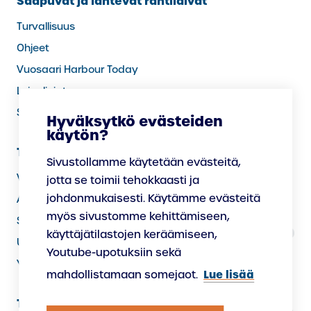
Saapuvat ja lähtevät rahtilaivat
Turvallisuus
Ohjeet
Vuosaari Harbour Today
Laivalinjat
Sää satamassa
Hyväksytkö evästeiden
käytön?
Tietoa meistä
Sivustollamme käytetään evästeitä,
Vastuullisuus
jotta se toimii tehokkaasti ja
johdonmukaisesti. Käytämme evästeitä
Avoimet työpaikat
myös sivustomme kehittämiseen,
Satamassa palvelevat yritykset
käyttäjätilastojen keräämiseen,
Uudistamme satamaa
Youtube-upotuksiin sekä
Yhteystiedot
Lue lisää
mahdollistamaan somejaot.
Tietosuoja