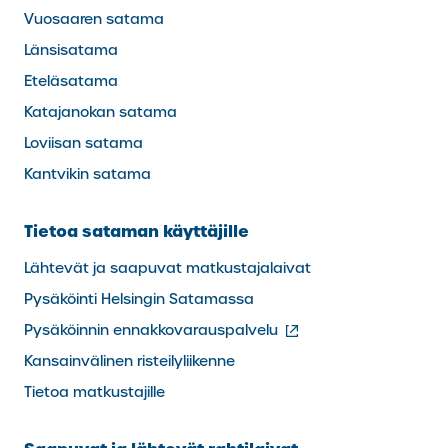
Vuosaaren satama
Länsisatama
Eteläsatama
Katajanokan satama
Loviisan satama
Kantvikin satama
Tietoa sataman käyttäjille
Lähtevät ja saapuvat matkustajalaivat
Pysäköinti Helsingin Satamassa
(ulkoinen
Pysäköinnin ennakkovarauspalvelu
linkki)
Kansainvälinen risteilyliikenne
Tietoa matkustajille