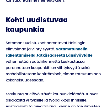
kansakuntamme menestyksen.
Kohti uudistuvaa
kaupunkia
Sataman uudistukset parantavat Helsingin
Satamatunnelin
elinvoimaa ja viihtyisyyttä.
rakentamisella Jätkäsaaresta Länsiväylälle
vähennetään autoliikennettä keskustassa,
parannetaan kaupunkitilan viihtyisyyttä sekä
mahdollistetaan kehittämisohjelman toteutuminen
kokonaisuudessaan.
Matkustajat elävöittävät kaupunkielämää, tuovat
asiakkaita yrityksille ja työpaikkoja ihmisille.
Vastaavasti toimiva tavaraliikenne on tae ihmisten