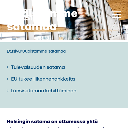
Siirry
Uudistamme
sisältöön
satamaa
Etusivu
Uudistamme satamaa
Tulevaisuuden satama
EU tukee liikennehankkeita
Länsisataman kehittäminen
Helsingin satama on ottamassa yhtä