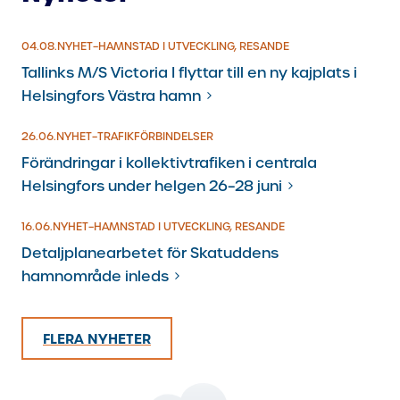
04.8.2026
04.08.
NYHET
–
HAMNSTAD I UTVECKLING, RESANDE
Tallinks M/S Victoria I flyttar till en ny kajplats i
Helsingfors Västra hamn
26.6.2026
26.06.
NYHET
–
TRAFIKFÖRBINDELSER
Förändringar i kollektivtrafiken i centrala
Helsingfors under helgen 26–28 juni
16.6.2026
16.06.
NYHET
–
HAMNSTAD I UTVECKLING, RESANDE
Detaljplanearbetet för Skatuddens
hamnområde inleds
FLERA NYHETER