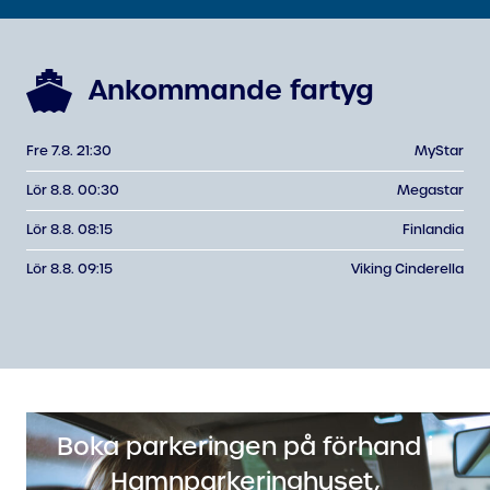
Ankommande fartyg
Fre 7.8. 21:30
MyStar
Lör 8.8. 00:30
Megastar
Lör 8.8. 08:15
Finlandia
Lör 8.8. 09:15
Viking Cinderella
Boka parkeringen på förhand i
Hamnparkeringhuset,