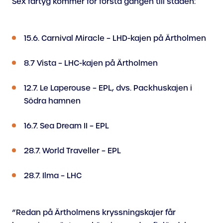
Sex fartyg kommer för första gången till staden:
15.6. Carnival Miracle – LHD-kajen på Ärtholmen
8.7 Vista – LHC-kajen på Ärtholmen
12.7. Le Laperouse – EPL, dvs. Packhuskajen i
Södra hamnen
16.7. Sea Dream II – EPL
28.7. World Traveller – EPL
28.7. Ilma – LHC
”Redan på Ärtholmens kryssningskajer får