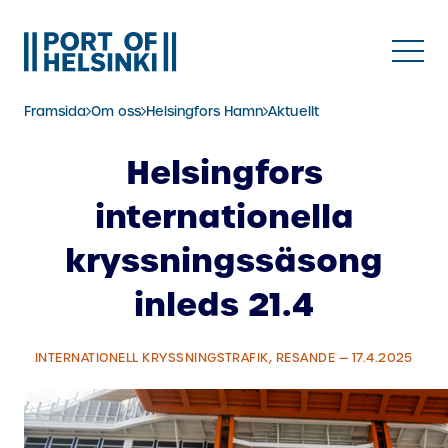
Hoppa
till
innehåll
Framsida
Om oss
Helsingfors Hamn
Aktuellt
Helsingfors
internationella
kryssningssäsong
inleds 21.4
INTERNATIONELL KRYSSNINGSTRAFIK, RESANDE — 17.4.2025