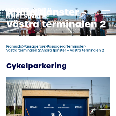
Hoppa
Andra tjänster –
till
innehåll
Västra terminalen 2
Framsida
Passagerare
Passagerarterminaler
Västra terminalen 2
Andra tjänster – Västra terminalen 2
Cykelparkering