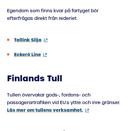
Egendom som finns kvar på fartyget bör
efterfrågas direkt från rederiet.
(extern
Tallink Silja
länk)
(extern
Eckerö Line
länk)
Finlands Tull
Tullen övervakar gods-, fordons- och
passagerartrafiken vid EU:s yttre och inre gränser.
(extern
Läs mer om tullens verksamhet.
länk)