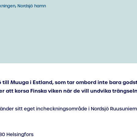
ningen, Nordsjö hamn
ö till Muuga i Estland, som tar ombord inte bara gods
er att korsa Finska viken när de vill undvika trängsel
nvänder sitt eget incheckningsområde i Nordsjö Ruusuniemi
80 Helsingfors