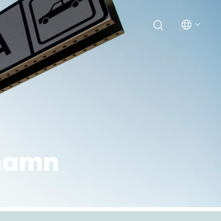
r
 hamn