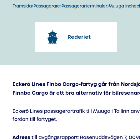
Framsida
Passagerare
Passagerarterminaler
Muuga incheck
Rederiet
Eckerö Lines Finbo Cargo-fartyg går från Nordsj
Finnbo Cargo är ett bra alternativ för bilresenär
Eckerö Lines passagerartrafik till Muuga i Tallinn a
fordon till fartyget.
Adress
till avgångsrapport: Rosenuddsvägen 7, 009