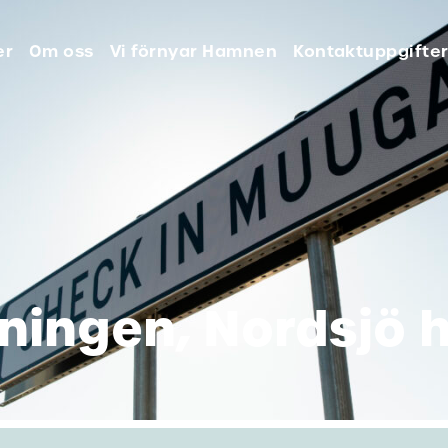
er
Om oss
Vi förnyar Hamnen
Kontaktuppgifte
ningen, Nordsjö