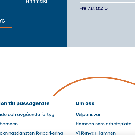
Finnmaid
Fre 7.8. 05:15
YG
on till passagerare
Om oss
e och avgående fartyg
Miljöansvar
i hamnen
Hamnen som arbetsplats
(extern
kningstjänsten för parkering
Vi förnyar Hamnen