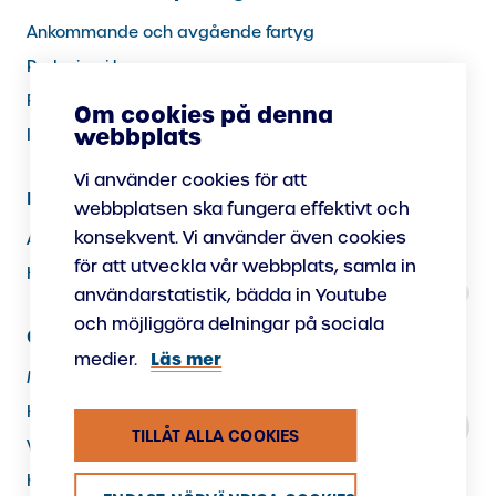
Ankommande och avgående fartyg
Parkering i hamnen
(extern
Förhandsbokningstjänsten för parkering
Om cookies på denna
länk)
webbplats
Internationell kryssningstrafik
Vi använder cookies för att
Information till hamnanvändare
webbplatsen ska fungera effektivt och
konsekvent. Vi använder även cookies
Ankommande och avgående fartyg
för att utveckla vår webbplats, samla in
Hamnordning
användarstatistik, bädda in Youtube
och möjliggöra delningar på sociala
Om oss
Läs mer
medier.
Miljöansvar
Hamnen som arbetsplats
TILLÅT ALLA COOKIES
Vi förnyar Hamnen
Kontaktuppgifter