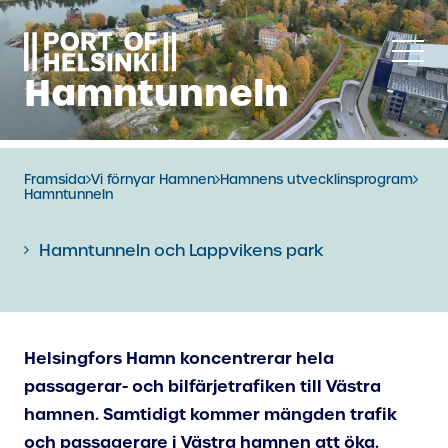
Hoppa
till
innehåll
Hamntunneln
Framsida
Vi förnyar Hamnen
Hamnens utvecklinsprogram
Hamntunneln
Hamntunneln och Lappvikens park
Helsingfors Hamn koncentrerar hela
passagerar- och bilfärjetrafiken till Västra
hamnen. Samtidigt kommer mängden trafik
och passagerare i Västra hamnen att öka.