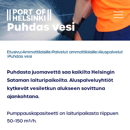
Siirry
sisältöön
Puhdas vesi
Etusivu
Ammattilaisille
Palvelut ammattilaisille
Aluspalvelut
Puhdas vesi
Puhdasta juomavettä saa kaikilta Helsingin
Sataman laituripaikoilta. Aluspalveluyhtiöt
kytkevät vesiletkun alukseen sovittuna
ajankohtana.
Pumppauskapasiteetti on laituripaikasta riippuen
50–150 m³/h.