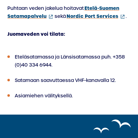
Etelä-Suomen
Puhtaan veden jakelua hoitavat
(ulkoinen
(ulkoin
Satamapalvelu
Nordic Port Services
sekä
.
linkki)
linkki)
Juomaveden voi tilata:
Eteläsatamassa ja Länsisatamassa puh. +358
(0)40 334 6944.
Satamaan saavuttaessa VHF-kanavalla 12.
Asiamiehen välityksellä.