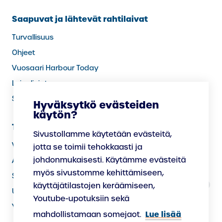
Saapuvat ja lähtevät rahtilaivat
Turvallisuus
Ohjeet
Vuosaari Harbour Today
Laivalinjat
Sää satamassa
Hyväksytkö evästeiden
käytön?
Tietoa meistä
Sivustollamme käytetään evästeitä,
Vastuullisuus
jotta se toimii tehokkaasti ja
johdonmukaisesti. Käytämme evästeitä
Avoimet työpaikat
myös sivustomme kehittämiseen,
Satamassa palvelevat yritykset
käyttäjätilastojen keräämiseen,
Uudistamme satamaa
Youtube-upotuksiin sekä
Yhteystiedot
Lue lisää
mahdollistamaan somejaot.