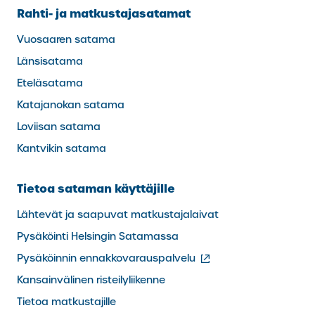
Rahti- ja matkustajasatamat
Vuosaaren satama
Länsisatama
Eteläsatama
Katajanokan satama
Loviisan satama
Kantvikin satama
Tietoa sataman käyttäjille
Lähtevät ja saapuvat matkustajalaivat
Pysäköinti Helsingin Satamassa
(ulkoinen
Pysäköinnin ennakkovarauspalvelu
linkki)
Kansainvälinen risteilyliikenne
Tietoa matkustajille