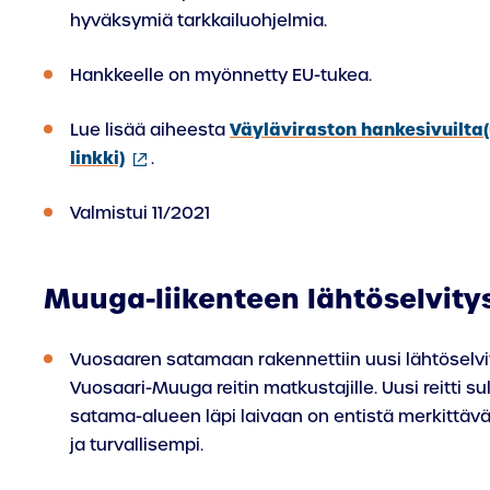
hyväksymiä tarkkailuohjelmia.
Hankkeelle on myönnetty EU-tukea.
Väyläviraston hankesivuilta(
Lue lisää aiheesta
(ulkoinen
linkki)
.
linkki)
Valmistui 11/2021
Muuga-liikenteen lähtöselvity
Vuosaaren satamaan rakennettiin uusi lähtöselvi
Vuosaari-Muuga reitin matkustajille. Uusi reitti su
satama-alueen läpi laivaan on entistä merkittävä
ja turvallisempi.