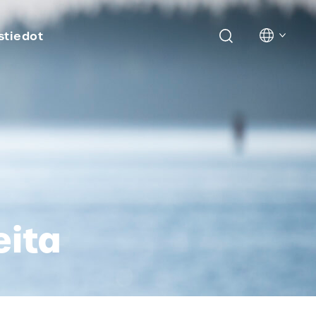
stiedot
eita