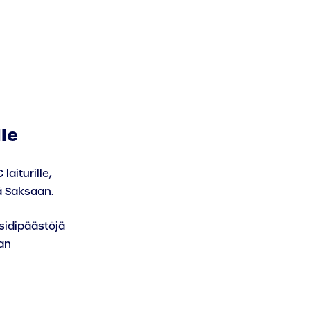
le
aiturille,
tä Saksaan.
sidipäästöjä
man