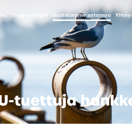
lle
Tietoa meistä
Uudistamme satamaa
Yhtey
U-tuettuja hankk