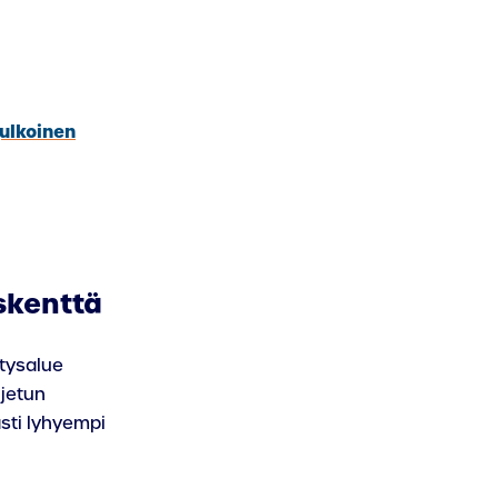
ulkoinen
skenttä
tysalue
ljetun
sti lyhyempi