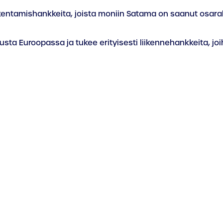
kentamishankkeita, joista moniin Satama on saanut osarah
usta Euroopassa ja tukee erityisesti liikennehankkeita, joi