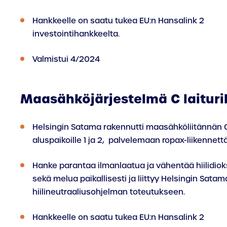
Hankkeelle on saatu tukea EU:n Hansalink 2
investointihankkeelta.
Valmistui 4/2024
Maasähköjärjestelmä C laituril
Helsingin Satama rakennutti maasähköliitännän C l
aluspaikoille 1 ja 2, palvelemaan ropax-liikennet
Hanke parantaa ilmanlaatua ja vähentää hiilidiok
sekä melua paikallisesti ja liittyy Helsingin Sata
hiilineutraaliusohjelman toteutukseen.
Hankkeelle on saatu tukea EU:n Hansalink 2