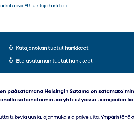
jankohtaisia EU-tuettuja hankkeita
kohtaan:
Siirry
Katajanokan tuetut hankkeet
kohtaan:
Siirry
Eteläsataman tuetut hankkeet
een pääsatamana Helsingin Satama on satamatoimin
ttämällä satamatoimintaa yhteistyössä toimijoiden k
ta tukevia uusia, ajanmukaisia palveluita. Ympäristönäkö