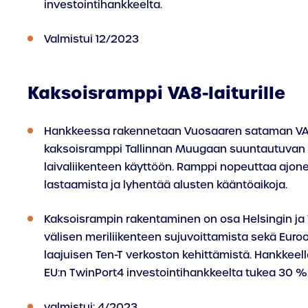
investointihankkeelta.
Valmistui 12/2023
Kaksoisramppi VA8-laiturille
Hankkeessa rakennetaan Vuosaaren sataman VA8-
kaksoisramppi Tallinnan Muugaan suuntautuvan
laivaliikenteen käyttöön. Ramppi nopeuttaa ajon
lastaamista ja lyhentää alusten kääntöaikoja.
Kaksoisrampin rakentaminen on osa Helsingin ja 
välisen meriliikenteen sujuvoittamista sekä Euro
laajuisen Ten-T verkoston kehittämistä. Hankkeel
EU:n TwinPort4 investointihankkeelta tukea 30 %
valmistui: 4/2023