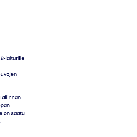
laiturille
euvojen
Tallinnan
opan
le on saatu
.