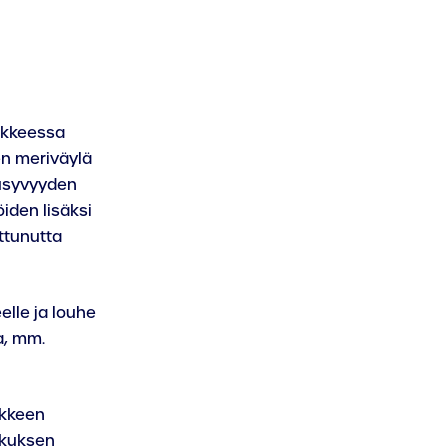
nkkeessa
en meriväylä
kusyvyyden
iden lisäksi
ttunutta
elle ja louhe
a, mm.
nkkeen
skuksen