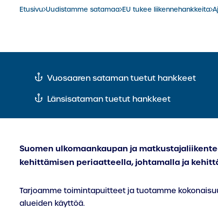
Etusivu
Uudistamme satamaa
EU tukee liikennehankkeita
A
Siirry
Vuosaaren sataman tuetut hankkeet
kohtaan:
Siirry
Länsisataman tuetut hankkeet
Suomen ulkomaankaupan ja matkustajaliikent
kehittämisen periaatteella, johtamalla ja kehi
Tarjoamme toimintapuitteet ja tuotamme kokonaisuut
alueiden käyttöä.