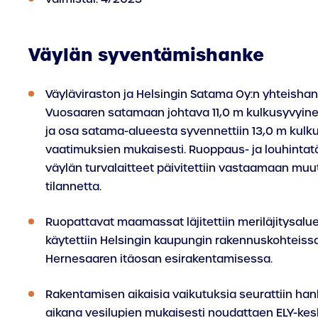
Väylän syventämishanke
Väyläviraston ja Helsingin Satama Oy:n yhteisha
Vuosaaren satamaan johtava 11,0 m kulkusyvyin
ja osa satama-alueesta syvennettiin 13,0 m kul
vaatimuksien mukaisesti. Ruoppaus- ja louhintatö
väylän turvalaitteet päivitettiin vastaamaan muu
tilannetta.
Ruopattavat maamassat läjitettiin meriläjitysalue
käytettiin Helsingin kaupungin rakennuskohteiss
Hernesaaren itäosan esirakentamisessa.
Rakentamisen aikaisia vaikutuksia seurattiin ha
aikana vesilupien mukaisesti noudattaen ELY-ke