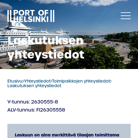
Siirry
sisältöön
Laskutuksen
yhteystiedot
Etusivu
Yhteystiedot
Toimipaikkojen yhteystiedot
Laskutuksen yhteystiedot
Y-tunnus: 2630555-8
ALV-tunnus: FI26305558
Laskuun on aina merkittävä tilaajan toimittama