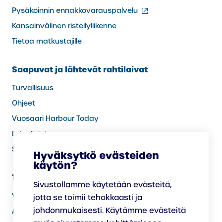
(ulkoinen
Pysäköinnin ennakkovarauspalvelu
linkki)
Kansainvälinen risteilyliikenne
Tietoa matkustajille
Saapuvat ja lähtevät rahtilaivat
Turvallisuus
Ohjeet
Vuosaari Harbour Today
Laivalinjat
Sää satamassa
Hyväksytkö evästeiden
käytön?
Tietoa meistä
Sivustollamme käytetään evästeitä,
Vastuullisuus
jotta se toimii tehokkaasti ja
johdonmukaisesti. Käytämme evästeitä
Avoimet työpaikat