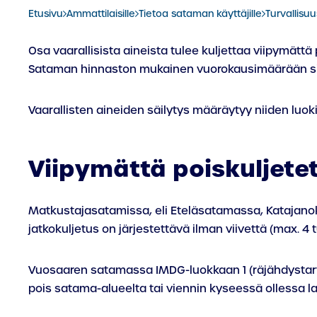
Etusivu
Ammattilaisille
Tietoa sataman käyttäjille
Turvallisuu
Osa vaarallisista aineista tulee kuljettaa viipymätt
Sataman hinnaston mukainen vuorokausimäärään sid
Vaarallisten aineiden säilytys määräytyy niiden luo
Viipymättä poiskuljetet
Matkustajasatamissa, eli Eteläsatamassa, Katajanokan
jatkokuljetus on järjestettävä ilman viivettä (max. 4 t
Vuosaaren satamassa IMDG-luokkaan 1 (räjähdystarvik
pois satama-alueelta tai viennin kyseessä ollessa las