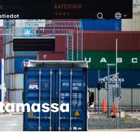
stiedot
satamassa