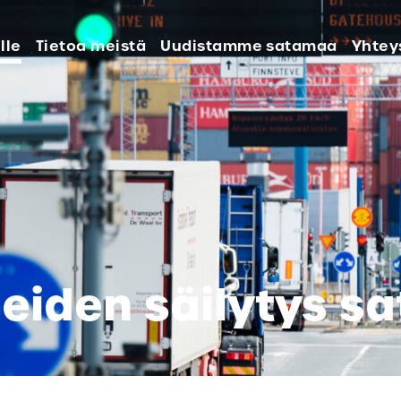
lle
Tietoa meistä
Uudistamme satamaa
Yhtey
neiden säilytys 