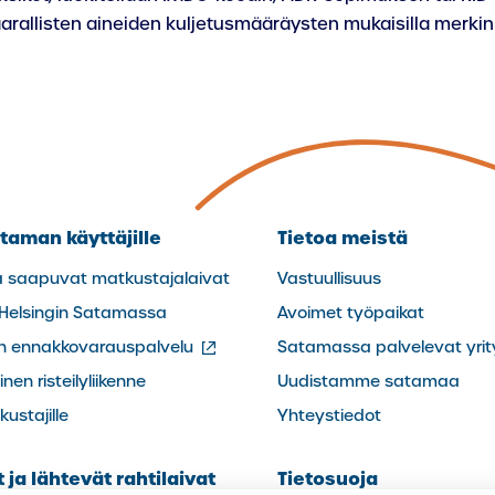
vaarallisten aineiden kuljetusmääräysten mukaisilla merkin
taman käyttäjille
Tietoa meistä
a saapuvat matkustajalaivat
Vastuullisuus
 Helsingin Satamassa
Avoimet työpaikat
(ulkoinen
in ennakkovarauspalvelu
Satamassa palvelevat yrit
linkki)
nen risteilyliikenne
Uudistamme satamaa
ustajille
Yhteystiedot
ja lähtevät rahtilaivat
Tietosuoja