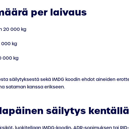
äärä per laivaus
än 20 000 kg
0 000 kg
0 000 kg
sta säilytyksestä sekä IMDG koodin ehdot aineiden erottelu
aina sataman kanssa erikseen.
ilapäinen säilytys kentäll
ät yksiköt, luokitellaan IMDG-koodin, ADR-sopimuksen tai 