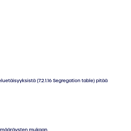
etäisyyksistä (7.2.1.16 Segregation table) pitää
ä
RID-määräysten mukaan.