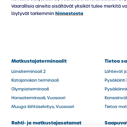
Vaarallisia aineita sisältävät yksiköt tulee merkitä 
hinnastosta
löytyvät tarkemmin
Matkustajaterminaalit
Tietoa sa
Länsiterminaali 2
Lähtevät j
Katajanokan terminaali
Pysäköinti
Olympiaterminaali
Pysäköinn
Hansaterminaali, Vuosaari
Kansainväli
Muuga-lähtöselvitys, Vuosaari
Tietoa matk
Rahti- ja matkustajasatamat
Saapuvat 