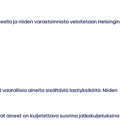
eella ja niiden varastoinnista veloitetaan Helsingin
arallisia aineita sisältäviä lastiyksiköitä. Niiden
t aineet on kuljetettava suorina jatkokuljetuksina