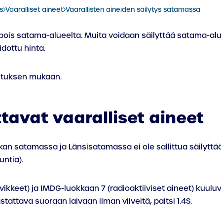
s
Vaaralliset aineet
Vaarallisten aineiden säilytys satamassa
ä pois satama-alueelta. Muita voidaan säilyttää satama-alu
ottu hinta.
kituksen mukaan.
tavat vaaralliset aineet
 satamassa ja Länsisatamassa ei ole sallittua säilyttää va
untia).
keet) ja IMDG-luokkaan 7 (radioaktiiviset aineet) kuuluva
tattava suoraan laivaan ilman viiveitä, paitsi 1.4S.