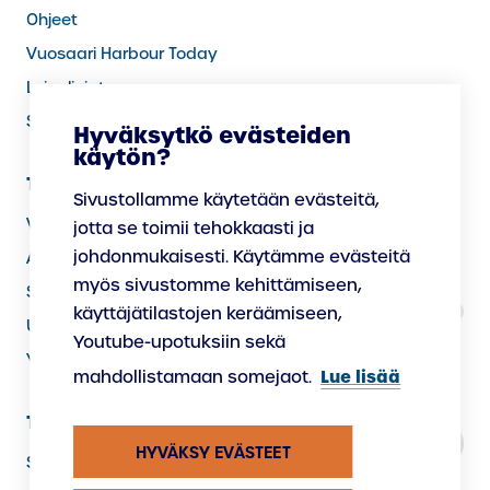
Ohjeet
Vuosaari Harbour Today
Laivalinjat
Sää satamassa
Hyväksytkö evästeiden
käytön?
Tietoa meistä
Sivustollamme käytetään evästeitä,
Vastuullisuus
jotta se toimii tehokkaasti ja
johdonmukaisesti. Käytämme evästeitä
Avoimet työpaikat
myös sivustomme kehittämiseen,
Satamassa palvelevat yritykset
käyttäjätilastojen keräämiseen,
Uudistamme satamaa
Youtube-upotuksiin sekä
Yhteystiedot
Lue lisää
mahdollistamaan somejaot.
Tietosuoja
HYVÄKSY EVÄSTEET
Saavutettavuusseloste