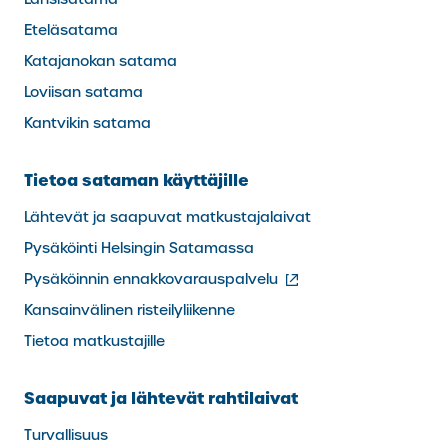
Eteläsatama
Katajanokan satama
Loviisan satama
Kantvikin satama
Tietoa sataman käyttäjille
Lähtevät ja saapuvat matkustajalaivat
Pysäköinti Helsingin Satamassa
(ulkoinen
Pysäköinnin ennakkovarauspalvelu
linkki)
Kansainvälinen risteilyliikenne
Tietoa matkustajille
Saapuvat ja lähtevät rahtilaivat
Turvallisuus