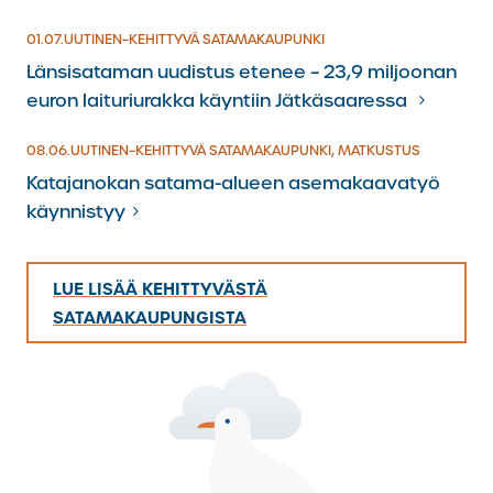
01.7.2026
01.07.
UUTINEN
–
KEHITTYVÄ SATAMAKAUPUNKI
Länsisataman uudistus etenee – 23,9 miljoonan
euron laituriurakka käyntiin Jätkäsaaressa
08.6.2026
08.06.
UUTINEN
–
KEHITTYVÄ SATAMAKAUPUNKI, MATKUSTUS
Katajanokan satama-alueen asemakaavatyö
käynnistyy
LUE LISÄÄ KEHITTYVÄSTÄ
SATAMAKAUPUNGISTA