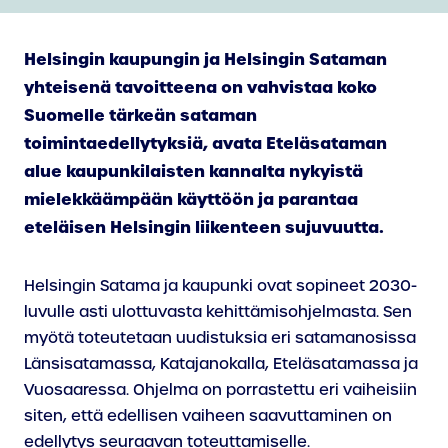
Helsingin kaupungin ja Helsingin Sataman
yhteisenä tavoitteena on vahvistaa koko
Suomelle tärkeän sataman
toimintaedellytyksiä, avata Eteläsataman
alue kaupunkilaisten kannalta nykyistä
mielekkäämpään käyttöön ja parantaa
eteläisen Helsingin liikenteen sujuvuutta.
Helsingin Satama ja kaupunki ovat sopineet 2030-
luvulle asti ulottuvasta kehittämisohjelmasta. Sen
myötä toteutetaan uudistuksia eri satamanosissa
Länsisatamassa, Katajanokalla, Eteläsatamassa ja
Vuosaaressa. Ohjelma on porrastettu eri vaiheisiin
siten, että edellisen vaiheen saavuttaminen on
edellytys seuraavan toteuttamiselle.