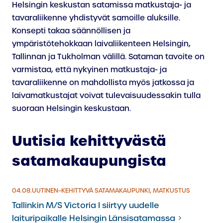
Helsingin keskustan satamissa matkustaja- ja
tavaraliikenne yhdistyvät samoille aluksille.
Konsepti takaa säännöllisen ja
ympäristötehokkaan laivaliikenteen Helsingin,
Tallinnan ja Tukholman välillä. Sataman tavoite on
varmistaa, että nykyinen matkustaja- ja
tavaraliikenne on mahdollista myös jatkossa ja
laivamatkustajat voivat tulevaisuudessakin tulla
suoraan Helsingin keskustaan.
Uutisia kehittyvästä
satamakaupungista
04.8.2026
04.08.
UUTINEN
–
KEHITTYVÄ SATAMAKAUPUNKI, MATKUSTUS
Tallinkin M/S Victoria I siirtyy uudelle
laituripaikalle Helsingin Länsisatamassa