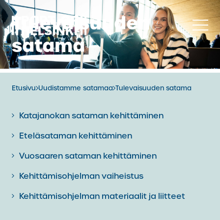
Siirry
Tulevaisuuden
sisältöön
satama
Etusivu
Uudistamme satamaa
Tulevaisuuden satama
Katajanokan sataman kehittäminen
Eteläsataman kehittäminen
Vuosaaren sataman kehittäminen
Kehittämisohjelman vaiheistus
Kehittämisohjelman materiaalit ja liitteet