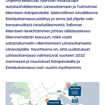
Ohjelma keskittää Tallinnan matkustaja-
autolauttaliikenteen Länsisatamaan ja Tukholman
liikenteen Katajanokalle. Säännöllinen laivaliikenne
Eteläsatamassa päättyy ja sinne jää jäljelle vain
kansainvälistä risteilyliikennettä. Tallinnan
liikenteen keskittäminen johtaa Jätkäsaaressa
liikennemäärän kasvuun, mikä vaatii
satamatunnelin rakentamisen Länsisatamasta
Länsiväylälle. Tavoitteena on, että uudistukset
Länsisatamassa valmistuvat vuoteen 2032
mennessä ja muutokset Katajanokalla ja
Eteläsatamassa noin vuotta myöhemmin.