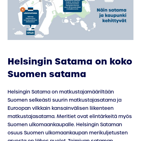
Helsingin Satama on koko
Suomen satama
Helsingin Satama on matkustajamääriltään
Suomen selkeästi suurin matkustajasatama ja
Euroopan vilkkain kansainvälisen liikenteen
matkustajasatama. Meritiet ovat elintärkeitä myös
Suomen ulkomaankaupalle. Helsingin Sataman
osuus Suomen ulkomaankaupan merikuljetusten
arvosta on lähes puolet. Toimivan sataman