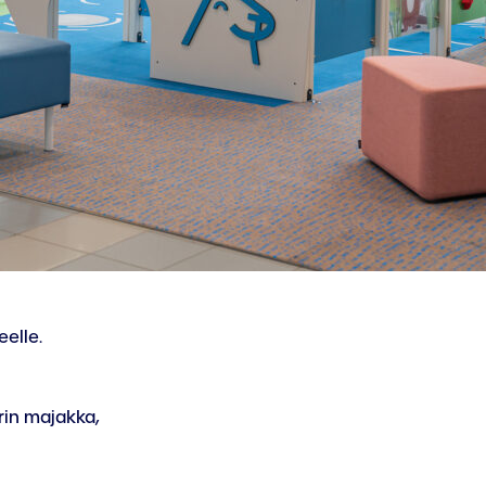
elle.
rin majakka,