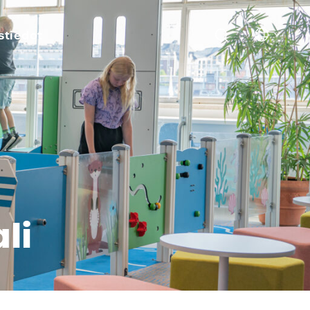
stiedot
li