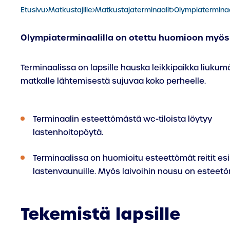
Etusivu
Matkustajille
Matkustajaterminaalit
Olympiaterminaa
Olympiaterminaalilla on otettu huomioon myös 
Terminaalissa on lapsille hauska leikkipaikka liukumä
matkalle lähtemisestä sujuvaa koko perheelle.
Terminaalin esteettömästä wc-tiloista löytyy
lastenhoitopöytä.
Terminaalissa on huomioitu esteettömät reitit es
lastenvaunuille. Myös laivoihin nousu on esteetö
Tekemistä lapsille