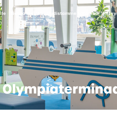
lle
Tietoa meistä
Uudistamme satamaa
Yhtey
– Olympiaterminaa