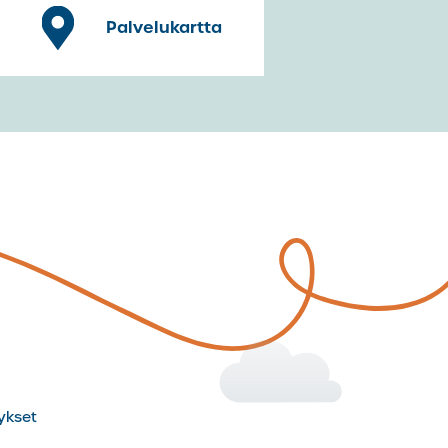
Palvelukartta
ykset