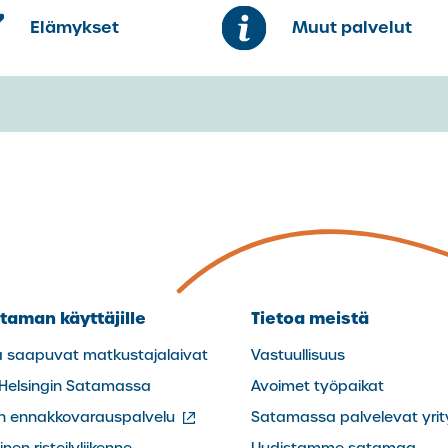
Elämykset
Muut palvelut
taman käyttäjille
Tietoa meistä
a saapuvat matkustajalaivat
Vastuullisuus
 Helsingin Satamassa
Avoimet työpaikat
(ulkoinen
in ennakkovarauspalvelu
Satamassa palvelevat yrit
linkki)
nen risteilyliikenne
Uudistamme satamaa