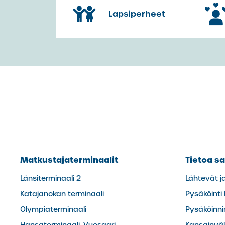
Lapsiperheet
Matkustajaterminaalit
Tietoa sa
Länsiterminaali 2
Lähtevät j
Katajanokan terminaali
Pysäköinti
Olympiaterminaali
Pysäköinn
Hansaterminaali, Vuosaari
Kansainväli