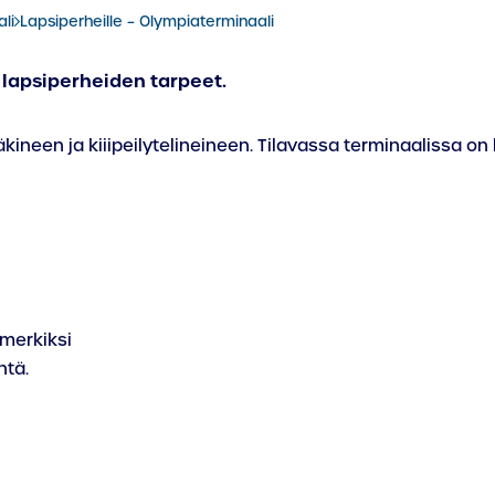
li
Lapsiperheille – Olympiaterminaali
lapsiperheiden tarpeet.
kineen ja kiiipeilytelineineen. Tilavassa terminaalissa on 
imerkiksi
ntä.