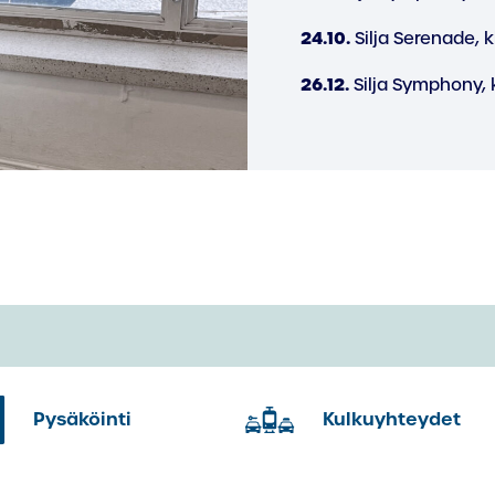
24.10.
Silja Serenade, k
26.12.
Silja Symphony, k
Pysäköinti
Kulkuyhteydet