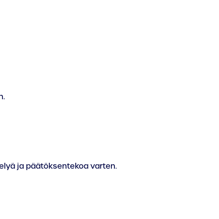
n.
elyä ja päätöksentekoa varten.