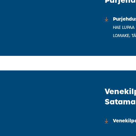
Purjeh
Purjehdu
HAE LUPAA
LOMAKE, TÄ
Venekil
Sataman
Venekilp