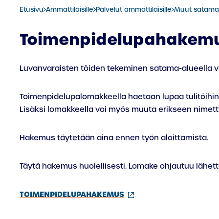
Etusivu
Ammattilaisille
Palvelut ammattilaisille
Muut satama
Toimenpidelupahakem
Luvanvaraisten töiden tekeminen satama-alueella v
Toimenpidelupalomakkeella haetaan lupaa tulitöihin, k
Lisäksi lomakkeella voi myös muuta erikseen nimett
Hakemus täytetään aina ennen työn aloittamista.
Täytä hakemus huolellisesti. Lomake ohjautuu lähett
(ulkoinen
TOIMENPIDELUPAHAKEMUS
linkki)