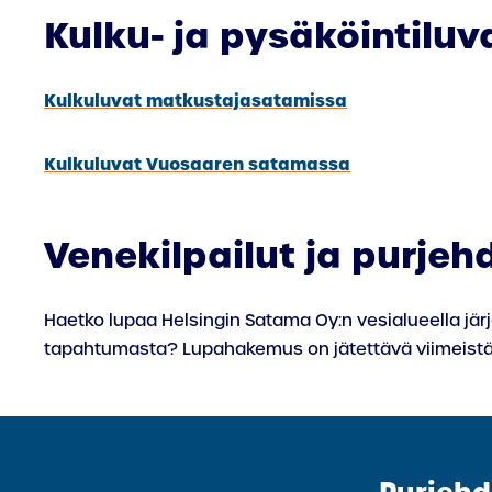
Kulku- ja pysäköintiluv
Kulkuluvat matkustajasatamissa
Kulkuluvat Vuosaaren satamassa
Venekilpailut ja purjeh
Haetko lupaa Helsingin Satama Oy:n vesialueella jär
tapahtumasta? Lupahakemus on jätettävä viimeistää