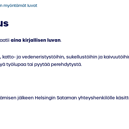
n myöntämät luvat
us
aina kirjallisen luvan
aatii
.
atto- ja vedeneristystöihin, sukellustöihin ja kaivuutöihi
yä työlupaa tai pyytää perehdytystä.
ämisen jälkeen Helsingin Sataman yhteyshenkilölle käsitt