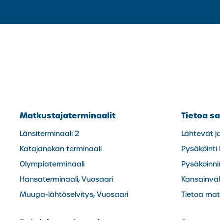
Matkustajaterminaalit
Tietoa sa
Länsiterminaali 2
Lähtevät j
Katajanokan terminaali
Pysäköinti
Olympiaterminaali
Pysäköinn
Hansaterminaali, Vuosaari
Kansainväli
Muuga-lähtöselvitys, Vuosaari
Tietoa matk