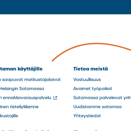
taman käyttäjille
Tietoa meistä
a saapuvat matkustajalaivat
Vastuullisuus
 Helsingin Satamassa
Avoimet työpaikat
(ulkoinen
in ennakkovarauspalvelu
Satamassa palvelevat yrit
linkki)
nen risteilyliikenne
Uudistamme satamaa
ustajille
Yhteystiedot