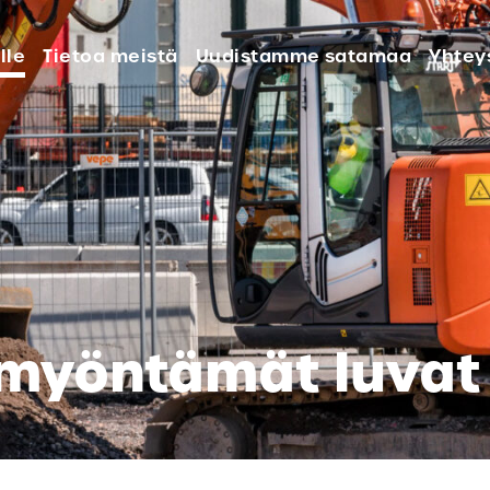
lle
Tietoa meistä
Uudistamme satamaa
Yhtey
myöntämät luvat