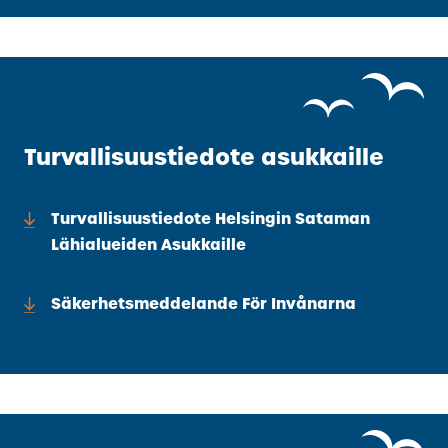
K
O
I
N
E
Turvallisuustiedote asukkaille
N
L
I
Turvallisuustiedote Helsingin Sataman
N
Lähialueiden Asukkaille
K
K
Säkerhetsmeddelande För Invånarna
I
)