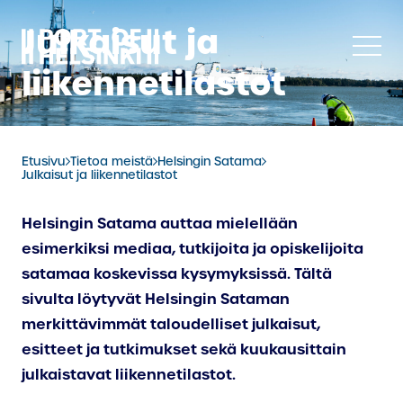
Siirry
Julkaisut ja
sisältöön
liikennetilastot
Etusivu
Tietoa meistä
Helsingin Satama
Julkaisut ja liikennetilastot
Helsingin Satama auttaa mielellään
esimerkiksi mediaa, tutkijoita ja opiskelijoita
satamaa koskevissa kysymyksissä. Tältä
sivulta löytyvät Helsingin Sataman
merkittävimmät taloudelliset julkaisut,
esitteet ja tutkimukset sekä kuukausittain
julkaistavat liikennetilastot.