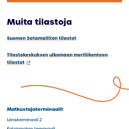
U
L
K
Muita tilastoja
O
I
Suomen Satamaliiton tilastot
N
E
Tilastokeskuksen ulkomaan meriliikenteen
N
(ulkoinen
tilastot
L
linkki)
I
N
K
K
I
)
Matkustajaterminaalit
Länsiterminaali 2
Katajanokan terminaali