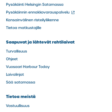
Pysäköinti Helsingin Satamassa
(ulkoinen
Pysäköinnin ennakkovarauspalvelu
linkki)
Kansainvälinen risteilyliikenne
Tietoa matkustajille
Saapuvat ja lähtevät rahtilaivat
Turvallisuus
Ohjeet
Vuosaari Harbour Today
Laivalinjat
Sää satamassa
Tietoa meistä
Vastuullisuus