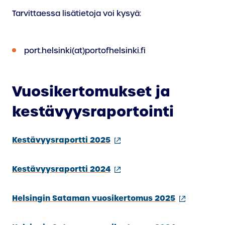
Tarvittaessa lisätietoja voi kysyä:
port.helsinki(at)portofhelsinki.fi
Vuosikertomukset ja
kestävyysraportointi
(ulkoinen
Kestävyysraportti 2025
linkki)
(ulkoinen
Kestävyysraportti 2024
linkki)
(ulkoinen
Helsingin Sataman vuosikertomus 2025
linkki)