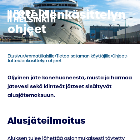
Siirry
Jätteidenkäsittelyn
sisältöön
ohjeet
Etusivu
Ammattilaisille
Tietoa sataman käyttäjille
Ohjeet
Jätteidenkäsittelyn ohjeet
Öljyinen jäte konehuoneesta, musta ja harmaa
jätevesi sekä kiinteät jätteet sisältyvät
alusjätemaksuun.
Alusjäteilmoitus
Aluksen tulee lähettää asianmukaisesti täytetty