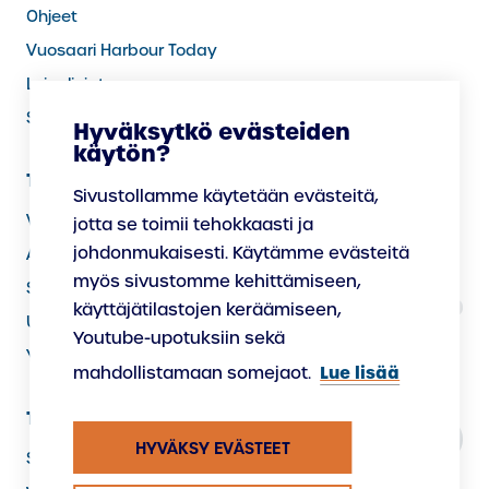
Ohjeet
Vuosaari Harbour Today
Laivalinjat
Sää satamassa
Hyväksytkö evästeiden
käytön?
Tietoa meistä
Sivustollamme käytetään evästeitä,
Vastuullisuus
jotta se toimii tehokkaasti ja
johdonmukaisesti. Käytämme evästeitä
Avoimet työpaikat
myös sivustomme kehittämiseen,
Satamassa palvelevat yritykset
käyttäjätilastojen keräämiseen,
Uudistamme satamaa
Youtube-upotuksiin sekä
Yhteystiedot
Lue lisää
mahdollistamaan somejaot.
Tietosuoja
HYVÄKSY EVÄSTEET
Saavutettavuusseloste