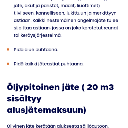
jäte, akut ja paristot, maalit, liuottimet)
tiiviiseen, kannelliseen, lukittuun ja merkittyyn
astiaan. Kaikki nestemäinen ongelmajäte tulee
sijoittaa astiaan, jossa on joko korotetut reunat
tai keräysjärjestelmä.
Pidä alue puhtaana.
Pidä kaikki jäteastiat puhtaana.
Öljypitoinen jäte ( 20 m3
sisältyy
alusjätemaksuun)
Öljyinen jäte kerätään aluksesta säiliöautoon.