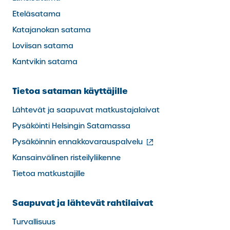
Eteläsatama
Katajanokan satama
Loviisan satama
Kantvikin satama
Tietoa sataman käyttäjille
Lähtevät ja saapuvat matkustajalaivat
Pysäköinti Helsingin Satamassa
(ulkoinen
Pysäköinnin ennakkovarauspalvelu
linkki)
Kansainvälinen risteilyliikenne
Tietoa matkustajille
Saapuvat ja lähtevät rahtilaivat
Turvallisuus