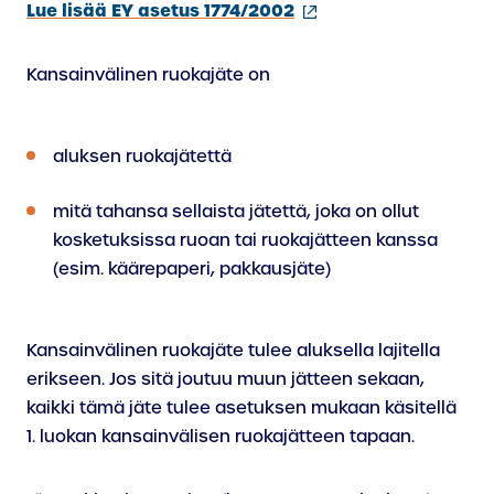
(ulkoinen
Lue lisää EY asetus 1774/2002
linkki)
Kansainvälinen ruokajäte on
aluksen ruokajätettä
mitä tahansa sellaista jätettä, joka on ollut
kosketuksissa ruoan tai ruokajätteen kanssa
(esim. käärepaperi, pakkausjäte)
Kansainvälinen ruokajäte tulee aluksella lajitella
erikseen. Jos sitä joutuu muun jätteen sekaan,
kaikki tämä jäte tulee asetuksen mukaan käsitellä
1. luokan kansainvälisen ruokajätteen tapaan.