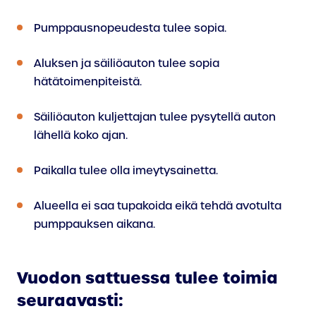
Pumppausnopeudesta tulee sopia.
Aluksen ja säiliöauton tulee sopia
hätätoimenpiteistä.
Säiliöauton kuljettajan tulee pysytellä auton
lähellä koko ajan.
Paikalla tulee olla imeytysainetta.
Alueella ei saa tupakoida eikä tehdä avotulta
pumppauksen aikana.
Vuodon sattuessa tulee toimia
seuraavasti: