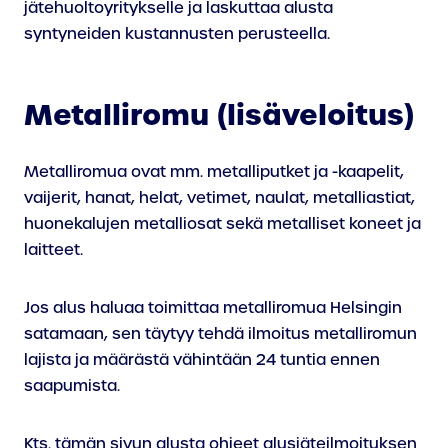
jätehuoltoyritykselle ja laskuttaa alusta
syntyneiden kustannusten perusteella.
Metalliromu (lisäveloitus)
Metalliromua ovat mm. metalliputket ja -kaapelit,
vaijerit, hanat, helat, vetimet, naulat, metalliastiat,
huonekalujen metalliosat sekä metalliset koneet ja
laitteet.
Jos alus haluaa toimittaa metalliromua Helsingin
satamaan, sen täytyy tehdä ilmoitus metalliromun
lajista ja määrästä vähintään 24 tuntia ennen
saapumista.
Kts. tämän sivun alusta ohjeet alusjäteilmoituksen