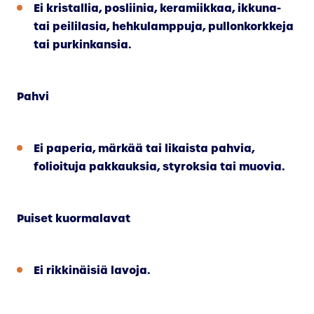
Ei kristallia, posliinia, keramiikkaa, ikkuna-
tai peililasia, hehkulamppuja, pullonkorkkeja
tai purkinkansia.
Pahvi
Ei paperia, märkää tai likaista pahvia,
folioituja pakkauksia, styroksia tai muovia.
Puiset kuormalavat
Ei rikkinäisiä lavoja.