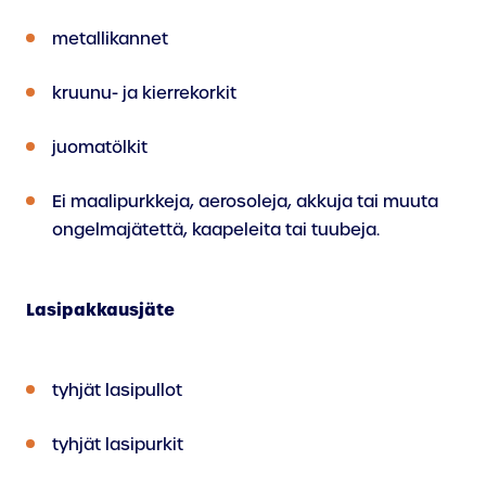
metallikannet
kruunu- ja kierrekorkit
juomatölkit
Ei maalipurkkeja, aerosoleja, akkuja tai muuta
ongelmajätettä, kaapeleita tai tuubeja.
Lasipakkausjäte
tyhjät lasipullot
tyhjät lasipurkit