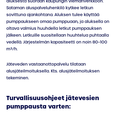
aluksesta suoraan kaupungin viemäriverkkoon.
Sataman aluspalveluhenkilö kytkee letkun
sovittuna ajankohtana. Aluksen tulee käyttää
pumppaukseen omaa pumppuaan, ja aluksella on
oltava valmius huuhdella letkut pumppauksen
jälkeen. Letkuille suositellaan huuhtelua puhtaalla
vedellä. Järjestelmän kapasiteetti on noin 80–100
m³/h.
Jäteveden vastaanottopalvelu tilataan
alusjäteilmoituksella. Kts. alusjäteilmoituksen
tekeminen.
Turvallisuusohjeet jätevesien
pumppausta varten: