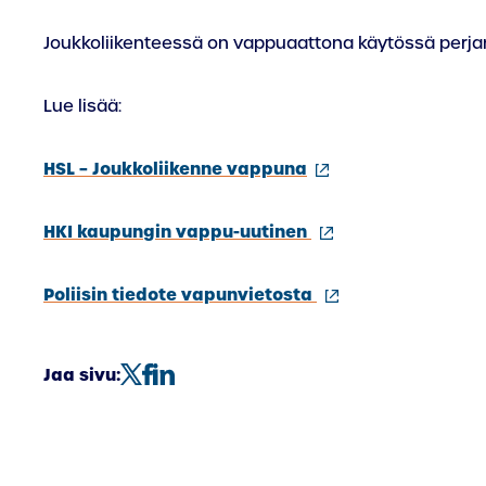
Joukkoliikenteessä on vappuaattona käytössä perjan
Lue lisää:
(ulkoinen
HSL – Joukkoliikenne vappuna
linkki)
(ulkoinen
HKI kaupungin vappu-uutinen
linkki)
(ulkoinen
Poliisin tiedote vapunvietosta
linkki)
Jaa sivu: