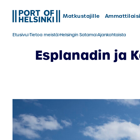
Siirry
sisältöön
Matkustajille
Ammattilaisi
Etusivu
Tietoa meistä
Helsingin Satama
Ajankohtaista
Esplanadin ja 