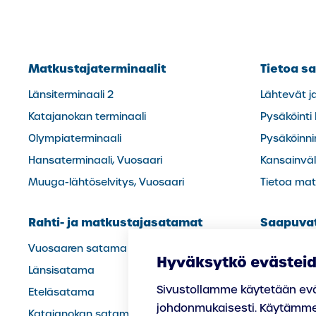
Matkustajaterminaalit
Tietoa sa
Länsiterminaali 2
Lähtevät j
Katajanokan terminaali
Pysäköinti
Olympiaterminaali
Pysäköinn
Hansaterminaali, Vuosaari
Kansainväli
Muuga-lähtöselvitys, Vuosaari
Tietoa matk
Rahti- ja matkustajasatamat
Saapuvat 
Vuosaaren satama
Turvallisuu
Hyväksytkö evästei
Länsisatama
Ohjeet
Sivustollamme käytetään eväst
Eteläsatama
Vuosaari 
johdonmukaisesti. Käytämme
Katajanokan satama
Laivalinjat