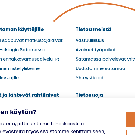
taman käyttäjille
Tietoa meistä
a saapuvat matkustajalaivat
Vastuullisuus
 Helsingin Satamassa
Avoimet työpaikat
(ulkoinen
in ennakkovarauspalvelu
Satamassa palvelevat yrit
linkki)
nen risteilyliikenne
Uudistamme satamaa
ustajille
Yhteystiedot
ja lähtevät rahtilaivat
Tietosuoja
s
Saavutettavuusseloste
den käytön?
Whistleblowing -ilmoitusk
eitä, jotta se toimii tehokkaasti ja
Harbour Today
 evästeitä myös sivustomme kehittämiseen,