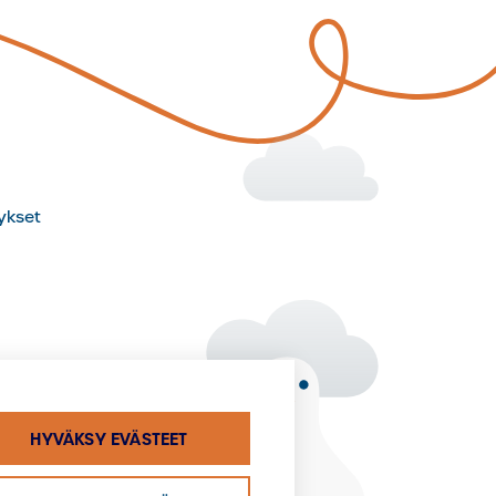
ykset
anava
HYVÄKSY EVÄSTEET