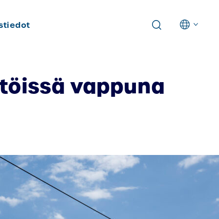
stiedot
stöissä vappuna