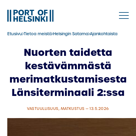
Siirry
sisältöön
Etusivu
Tietoa meistä
Helsingin Satama
Ajankohtaista
Nuorten taidetta
kestävämmästä
merimatkustamisesta
Länsiterminaali 2:ssa
VASTUULLISUUS, MATKUSTUS — 13.5.2026