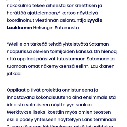
näkökulma tekee aiheesta konkreettisen ja
herättää ajattelemaan,” kertoo näyttelyä
Lyydia
koordinoinut viestinnän asiantuntija
Laukkanen
Helsingin Satamasta.
“Meille on tärkeää tehdä yhteistyötä Sataman
naapurissa olevien toimijoiden kanssa. On hienoa,
että oppilaat pääsivät tutustumaan Satamaan ja
tuomaan omat näkemyksensä esiin”, Laukkanen
jatkaa.
Oppilaat pitivät projektia onnistuneena ja
innostavana kokonaisuutena aina ensimmäisistä
ideoista valmiiseen näyttelyyn saakka.
Merkitykselliseksi koettiin myös omien teosten
esille pääsy yhteiseen näyttelyyn Länsiterminaali
2: sen yläkerran lähtöaulassa, mikä toi vaihtelua