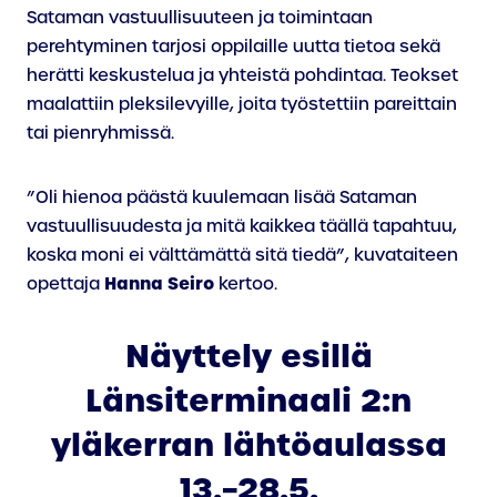
Sataman vastuullisuuteen ja toimintaan
perehtyminen tarjosi oppilaille uutta tietoa sekä
herätti keskustelua ja yhteistä pohdintaa. Teokset
maalattiin pleksilevyille, joita työstettiin pareittain
tai pienryhmissä.
”Oli hienoa päästä kuulemaan lisää Sataman
vastuullisuudesta ja mitä kaikkea täällä tapahtuu,
koska moni ei välttämättä sitä tiedä”, kuvataiteen
Hanna Seiro
opettaja
kertoo.
Näyttely esillä
Länsiterminaali 2:n
yläkerran lähtöaulassa
13.–28.5.