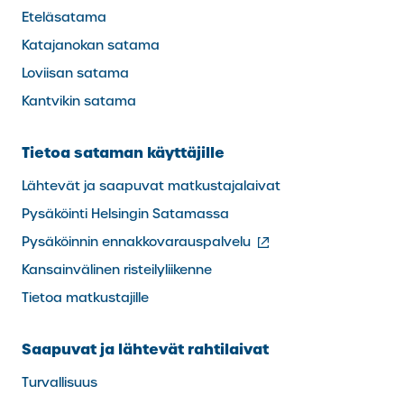
Eteläsatama
Katajanokan satama
Loviisan satama
Kantvikin satama
Tietoa sataman käyttäjille
Lähtevät ja saapuvat matkustajalaivat
Pysäköinti Helsingin Satamassa
(ulkoinen
Pysäköinnin ennakkovarauspalvelu
linkki)
Kansainvälinen risteilyliikenne
Tietoa matkustajille
Saapuvat ja lähtevät rahtilaivat
Turvallisuus