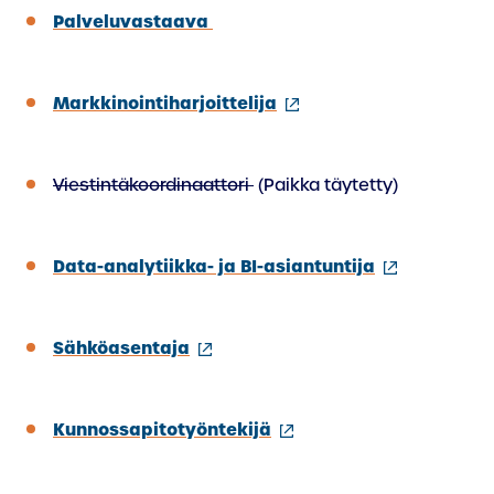
Palveluvastaava
(ulkoinen
Markkinointiharjoittelija
linkki)
Viestintäkoordinaattori
(Paikka täytetty)
(ulkoinen
Data-analytiikka- ja BI-asiantuntija
linkki)
(ulkoinen
Sähköasentaja
linkki)
(ulkoinen
Kunnossapitotyöntekijä
linkki)