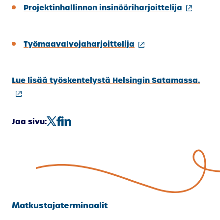
(ulkoinen
Projektinhallinnon insinööriharjoittelija
linkki)
(ulkoinen
Työmaavalvojaharjoittelija
linkki)
(ulko
Lue lisää työskentelystä Helsingin Satamassa.
linkk
Jaa sivu:
Matkustajaterminaalit