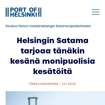
Siirry
sisältöön
Etusivu
Tietoa meistä
Helsingin Satama
Ajankohtaista
Helsingin Satama
tarjoaa tänäkin
kesänä monipuolisia
kesätöitä
TÖISSÄ SATAMASSA — 12.1.2026