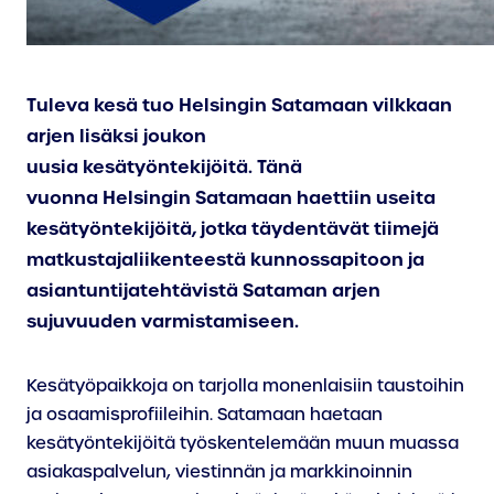
Tuleva kesä tuo Helsingin Satamaan vilkkaan
arjen lisäksi joukon
uusia kesätyöntekijöitä. Tänä
vuonna Helsingin Satamaan haettiin useita
kesätyöntekijöitä, jotka täydentävät tiimejä
matkustajaliikenteestä kunnossapitoon ja
asiantuntijatehtävistä Sataman arjen
sujuvuuden varmistamiseen.
Kesätyöpaikkoja on tarjolla monenlaisiin taustoihin
ja osaamisprofiileihin. Satamaan haetaan
kesätyöntekijöitä työskentelemään muun muassa
asiakaspalvelun, viestinnän ja markkinoinnin