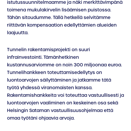
istutussuunnitelmaamme ja näki merkittävimpänä
toimena mukulakirvelin lisäämisen puistossa.
Tähän sitoudumme. Tällä hetkellä selvitämme
riittävän kompensaation edellyttämien alueiden
laajuutta.
Tunnelin rakentamisprojekti on suuri
infrainvestointi. Tämänhetkinen
kustannusarviomme on noin 300 miljoonaa euroa.
Tunnelihankkeen toteuttamisedellytys on
luontoarvojen säilyttäminen ja jatkamme tätä
työtä yhdessä viranomaisten kanssa.
Rakentamishankkeita voi toteuttaa vastuullisesti ja
luontoarvojen vaaliminen on keskeinen osa sekä
Helsingin Sataman vastuullisuusohjelmaa että
omaa työtäni ohjaavia arvoja.