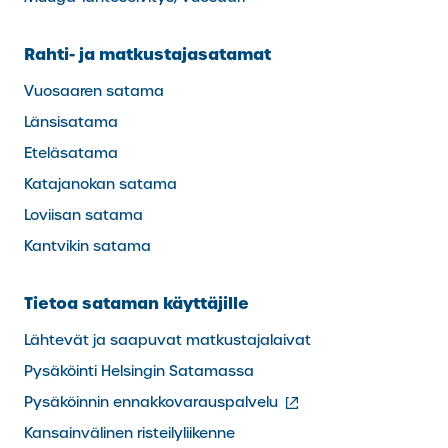
Rahti- ja matkustajasatamat
Vuosaaren satama
Länsisatama
Eteläsatama
Katajanokan satama
Loviisan satama
Kantvikin satama
Tietoa sataman käyttäjille
Lähtevät ja saapuvat matkustajalaivat
Pysäköinti Helsingin Satamassa
(ulkoinen
Pysäköinnin ennakkovarauspalvelu
linkki)
Kansainvälinen risteilyliikenne