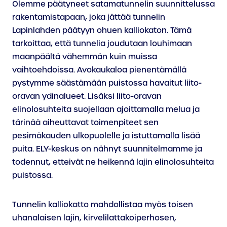
Olemme päätyneet satamatunnelin suunnittelussa
rakentamistapaan, joka jättää tunnelin
Lapinlahden päätyyn ohuen kalliokaton. Tämä
tarkoittaa, että tunnelia joudutaan louhimaan
maanpäältä vähemmän kuin muissa
vaihtoehdoissa. Avokaukaloa pienentämällä
pystymme säästämään puistossa havaitut liito-
oravan ydinalueet. Lisäksi liito-oravan
elinolosuhteita suojellaan ajoittamalla melua ja
tärinää aiheuttavat toimenpiteet sen
pesimäkauden ulkopuolelle ja istuttamalla lisää
puita. ELY-keskus on nähnyt suunnitelmamme ja
todennut, etteivät ne heikennä lajin elinolosuhteita
puistossa.
Tunnelin kalliokatto mahdollistaa myös toisen
uhanalaisen lajin, kirvelilattakoiperhosen,