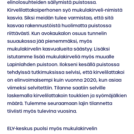
elinolosuhteiden säilymistä puistossa.
Kirvelilattakoiperhonen syö mukulakirveli-nimistä
kasvia. Siksi meidän tulee varmistaa, että sitä
kasvaa rakennustöistä huolimatta puistossa
riittävästi. Kun avokaukalon osuus tunnelin
suuaukossa jää pienemmäksi, myös
mukulakirvelin kasvualueita säästyy. Lisäksi
istutamme lisää mukulakirveliä myös muualle
Lapinlahden puistoon. Ilokseni kesällä puistossa
tehdyissä tutkimuksissa selvisi, että kirvelilattakoi
on elinvoimaisempi kuin vuonna 2020, kun asiaa
viimeksi selvitettiin. Tilanne saatiin selville
laskemalla kirvelilattakoin toukkien ja syömäjälkien
määrä. Tulemme seuraamaan lajin tilannetta
tiiviisti myös tulevina vuosina.
ELY-keskus puolsi myös mukulakirvelin