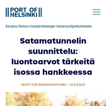
Siirry
sisältöön
Etusivu
Tietoa meistä
Helsingin Satama
Ajankohtaista
Satamatunnelin
suunnittelu:
luontoarvot tärkeitä
isossa hankkeessa
KEHITTYVÄ SATAMAKAUPUNKI — 13.9.2024