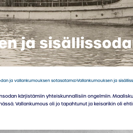
 ja sisällissoda
dan ja vallankumouksen sotasatama
Vallankumouksen ja sisällis
sodan kärjistämiin yhteiskunnallisiin ongelmiin. Maalisk
ässä. Vallankumous oli jo tapahtunut ja keisarikin oli e