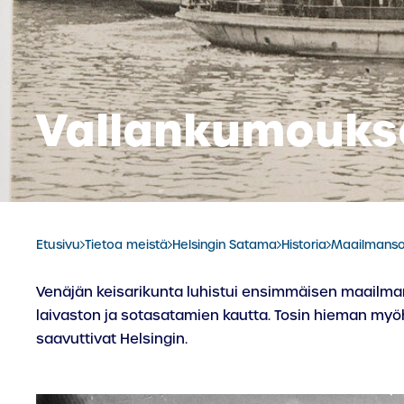
Vallankumouksen
Etusivu
Tietoa meistä
Helsingin Satama
Historia
Maailmanso
Venäjän keisarikunta luhistui ensimmäisen maailman
laivaston ja sotasatamien kautta. Tosin hieman myöh
saavuttivat Helsingin.