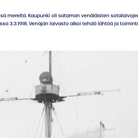
ädessä mereltä. Kaupunki oli sataman venäläisten sotalaivoj
sa 3.3.1918. Venäjän laivasto alkoi tehdä lähtöä ja toimin