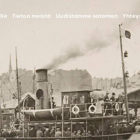
lle
Tietoa meistä
Uudistamme satamaa
Yhtey