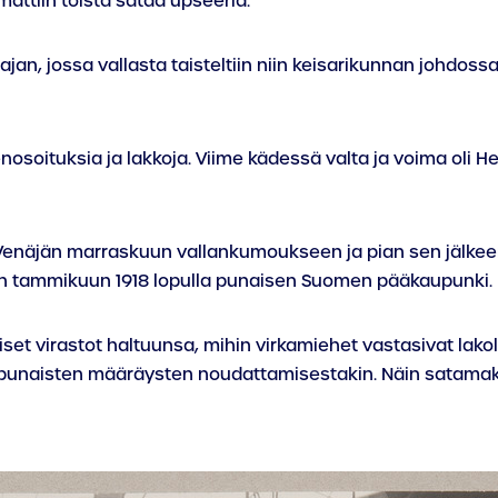
mattiin toista sataa upseeria.
jan, jossa vallasta taisteltiin niin keisarikunnan johdoss
enosoituksia ja lakkoja. Viime kädessä valta ja voima oli H
 Venäjän marraskuun vallankumoukseen ja pian sen jälkeen S
kin tammikuun 1918 lopulla punaisen Suomen pääkaupunki.
et virastot haltuunsa, mihin virkamiehet vastasivat lakol
in punaisten määräysten noudattamisestakin. Näin satamakon