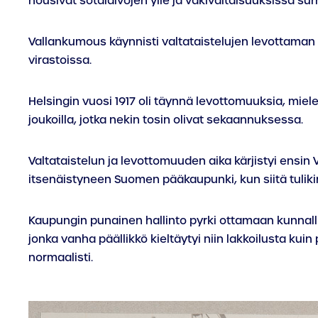
nousivat sotalaivojen ylle ja väkivaltaisuuksissa sur
Vallankumous käynnisti valtataistelujen levottaman a
virastoissa.
Helsingin vuosi 1917 oli täynnä levottomuuksia, miel
joukoilla, jotka nekin tosin olivat sekaannuksessa.
Valtataistelun ja levottomuuden aika kärjistyi ensin
itsenäistyneen Suomen pääkaupunki, kun siitä tuli
Kaupungin punainen hallinto pyrki ottamaan kunnallis
jonka vanha päällikkö kieltäytyi niin lakkoilusta ku
normaalisti.