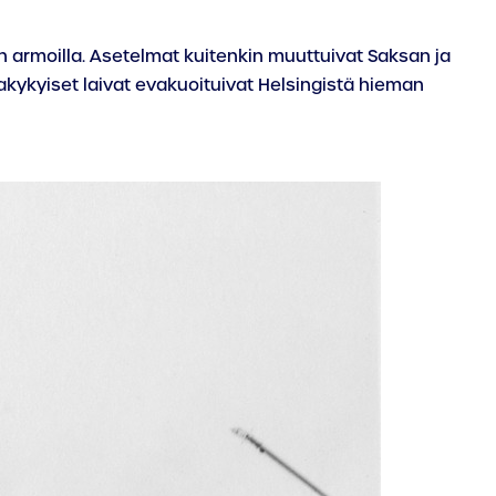
en armoilla. Asetelmat kuitenkin muuttuivat Saksan ja
takykyiset laivat evakuoituivat Helsingistä hieman