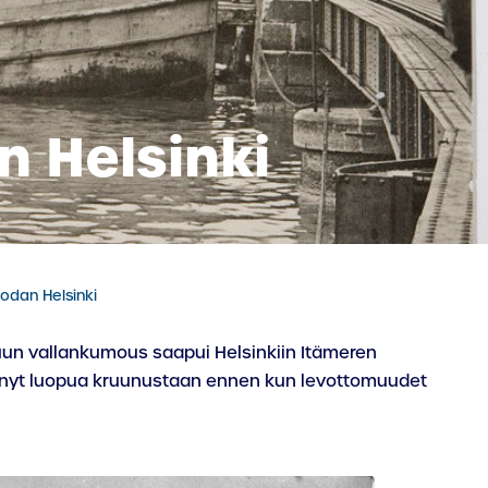
n Helsinki
sodan Helsinki
uun vallankumous saapui Helsinkiin Itämeren
htinyt luopua kruunustaan ennen kun levottomuudet