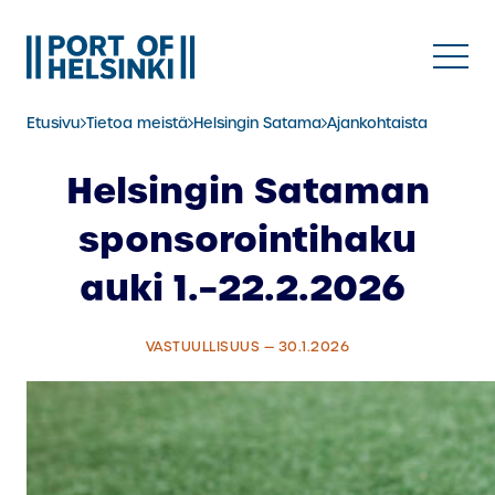
Siirry
sisältöön
Etusivu
Tietoa meistä
Helsingin Satama
Ajankohtaista
Helsingin Sataman
sponsorointihaku
auki 1.–22.2.2026
VASTUULLISUUS — 30.1.2026