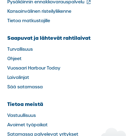
(ulkoinen
Pysäköinnin ennakkovarauspalvelu
linkki)
Kansainvälinen risteilyliikenne
Tietoa matkustajille
Saapuvat ja lähtevät rahtilaivat
Turvallisuus
Ohjeet
Vuosaari Harbour Today
Laivalinjat
Sää satamassa
Tietoa meistä
Vastuullisuus
Avoimet työpaikat
Satamassa palvelevat yritykset