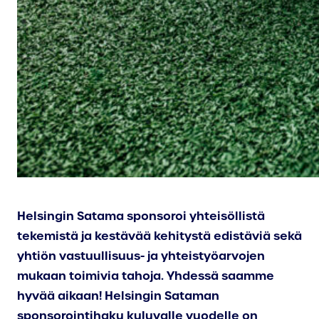
Helsingin Satama sponsoroi yhteisöllistä
tekemistä ja kestävää kehitystä edistäviä sekä
yhtiön vastuullisuus- ja yhteistyöarvojen
mukaan toimivia tahoja. Yhdessä saamme
hyvää aikaan! Helsingin Sataman
sponsorointihaku kuluvalle vuodelle on