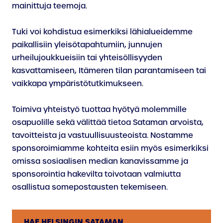
mainittuja teemoja.
Tuki voi kohdistua esimerkiksi lähialueidemme
paikallisiin yleisötapahtumiin, junnujen
urheilujoukkueisiin tai yhteisöllisyyden
kasvattamiseen, Itämeren tilan parantamiseen tai
vaikkapa ympäristötutkimukseen.
Toimiva yhteistyö tuottaa hyötyä molemmille
osapuolille sekä välittää tietoa Sataman arvoista,
tavoitteista ja vastuullisuusteoista. Nostamme
sponsoroimiamme kohteita esiin myös esimerkiksi
omissa sosiaalisen median kanavissamme ja
sponsorointia hakevilta toivotaan valmiutta
osallistua somepostausten tekemiseen.
HAE HELSINGIN SATAMAN