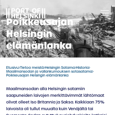
Siirry
sisältöön
Poikkeusajan
Helsingin
elämänlanka
Etusivu
Tietoa meistä
Helsingin Satama
Historia
Maailmansodan ja vallankumouksen sotasatama
Poikkeusajan Helsingin elämänlanka
Maailmansodan alla Helsingin satamiin
saapuneiden laivojen merkittävimmät lähtömaat
olivat olleet Iso Britannia ja Saksa. Kaikkiaan 75%
laivoista oli tullut muualta kuin Venäjältä tai