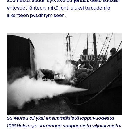
Suomesta. Sodan sytyttyä purjehduskielto katkaisi
yhteydet länteen, mikä johti aluksi talouden ja
liikenteen pysähtymiseen.
SS Mursu oli yksi ensimmäisistä loppuvuodesta
1918 Helsingin satamaan saapuneista viljalaivoista,