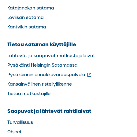
Katajanokan satama
Loviisan satama
Kantvikin satama
Tietoa sataman käyttäjille
Lähtevät ja saapuvat matkustajalaivat
Pysäköinti Helsingin Satamassa
(ulkoinen
Pysäköinnin ennakkovarauspalvelu
linkki)
Kansainvälinen risteilyliikenne
Tietoa matkustajille
Saapuvat ja lähtevät rahtilaivat
Turvallisuus
Ohjeet