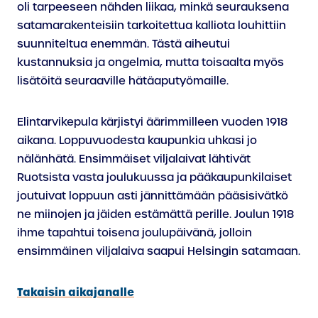
oli tarpeeseen nähden liikaa, minkä seurauksena
satamarakenteisiin tarkoitettua kalliota louhittiin
suunniteltua enemmän. Tästä aiheutui
kustannuksia ja ongelmia, mutta toisaalta myös
lisätöitä seuraaville hätäaputyömaille.
Elintarvikepula kärjistyi äärimmilleen vuoden 1918
aikana. Loppuvuodesta kaupunkia uhkasi jo
nälänhätä. Ensimmäiset viljalaivat lähtivät
Ruotsista vasta joulukuussa ja pääkaupunkilaiset
joutuivat loppuun asti jännittämään pääsisivätkö
ne miinojen ja jäiden estämättä perille. Joulun 1918
ihme tapahtui toisena joulupäivänä, jolloin
ensimmäinen viljalaiva saapui Helsingin satamaan.
Takaisin aikajanalle