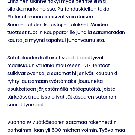
Erikoinen tilanne näkyi myös perinteisissä
silakkamarkkinoissa. Purjehduskiellon takia
Eteläsatamaan pääsivät vain itäisen
Suomenlahden kalastajien alukset. Muiden
tuotteet tuotiin Kauppatorille junalla satamaradan
kautta ja myynti tapahtui junanvaunuista.
Sotatalouden kultaiset vuodet päättyivät
maaliskuun vallankumoukseen 1917. Tehtaat
sulkivat ovensa ja satamat hiljenivät. Kaupunki
ryhtyi auttamaan työttömäksi joutuneita
asukkaitaan järjestämällä hätäaputöitä, joista
tärkeässä roolissa olivat Jätkäsaaren sataman
suuret työmaat.
Vuonna 1917 Jätkäsaaren satamaa rakennettiin
parhaimmillaan yli 500 miehen voimin. Työvoimaa