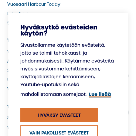
Vuosaari Harbour Today
Laivalinjat
Sää satamassa
Hyväksytkö evästeiden
käytön?
Tietoa meistä
Sivustollamme käytetään evästeitä,
Vastuullisuus
jotta se toimii tehokkaasti ja
johdonmukaisesti. Käytämme evästeitä
Avoimet työpaikat
myös sivustomme kehittämiseen,
Satamassa palvelevat yritykset
käyttäjätilastojen keräämiseen,
Uudistamme satamaa
Youtube-upotuksiin sekä
Yhteystiedot
Lue lisää
mahdollistamaan somejaot.
Tietosuoja
HYVÄKSY EVÄSTEET
Saavutettavuusseloste
Whistleblowing -ilmoituskanava
VAIN PAKOLLISET EVÄSTEET